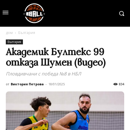
дом
България
България
Академик Бултекс 99
отказа Шумен (видео)
Пловдивчани с победа №8 в НБЛ
от
Виктория Петрова
-
18/01/2025
834