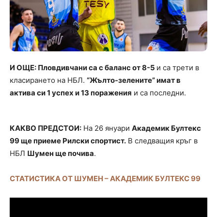
И ОЩЕ: Пловдивчани са с баланс от 8-5
и са трети в
класирането на НБЛ.
“Жълто-зелените” имат в
актива си 1 успех и 13 поражения
и са последни.
КАКВО ПРЕДСТОИ:
На 26 януари
Академик Бултекс
99 ще приеме Рилски спортист.
В следващия кръг в
НБЛ
Шумен ще почива
.
СТАТИСТИКА ОТ ШУМЕН – АКАДЕМИК БУЛТЕКС 99