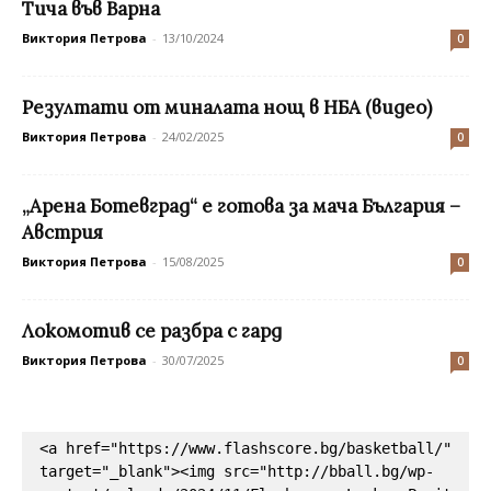
Тича във Варна
Виктория Петрова
-
13/10/2024
0
Резултати от миналата нощ в НБА (видео)
Виктория Петрова
-
24/02/2025
0
„Арена Ботевград“ е готова за мача България –
Австрия
Виктория Петрова
-
15/08/2025
0
Локомотив се разбра с гард
Виктория Петрова
-
30/07/2025
0
<a href="https://www.flashscore.bg/basketball/" 
target="_blank"><img src="http://bball.bg/wp-