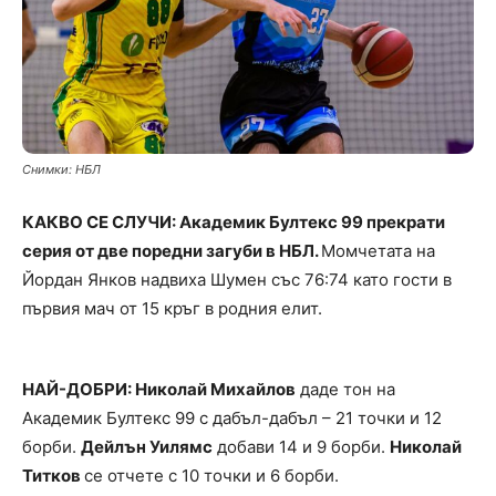
Снимки: НБЛ
КАКВО СЕ СЛУЧИ: Академик Бултекс 99 прекрати
серия от две поредни загуби в НБЛ.
Момчетата на
Йордан Янков надвиха Шумен със 76:74 като гости в
първия мач от 15 кръг в родния елит.
НАЙ-ДОБРИ: Николай Михайлов
даде тон на
Академик Бултекс 99 с дабъл-дабъл – 21 точки и 12
борби.
Дейлън Уилямс
добави 14 и 9 борби.
Николай
Титков
се отчете с 10 точки и 6 борби.