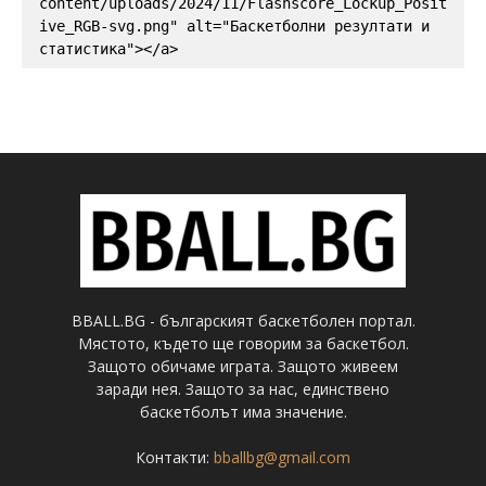
content/uploads/2024/11/Flashscore_Lockup_Posit
ive_RGB-svg.png" alt="Баскетболни резултати и 
статистика"></a>
BBALL.BG - българският баскетболен портал.
Мястото, където ще говорим за баскетбол.
Защото обичаме играта. Защото живеем
заради нея. Защото за нас, единствено
баскетболът има значение.
Контакти:
bballbg@gmail.com