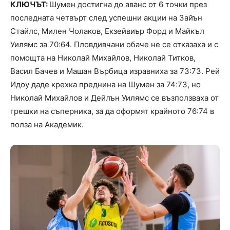
КЛЮЧЪТ:
Шумен достигна до аванс от 6 точки през
последната четвърт след успешни акции на Зайън
Стайлс, Милен Чолаков, Екзейвиър Форд и Майкъл
Уилямс за 70:64. Пловдивчани обаче не се отказаха и с
помощта на Николай Михайлов, Николай Титков,
Васил Бачев и Машан Върбица изравниха за 73:73. Рей
Идоу даде крехка преднина на Шумен за 74:73, но
Николай Михайлов и Дейлън Уилямс се възползваха от
грешки на съперника, за да оформят крайното 76:74 в
полза на Академик.