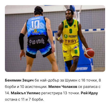
Бенямин Зецич
бе най-добър за Шумен с 16 точки, 8
борби и 10 асистенции.
Милен Чолаков
се разписа с
14.
Майкъл Уилямс
регистрира 13 точки.
Рей Идоу
остана с 11 и 7 борби.