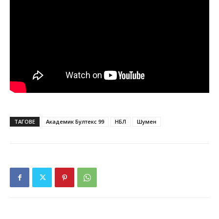
ТАГОВЕ
Академик Бултекс 99
НБЛ
Шумен