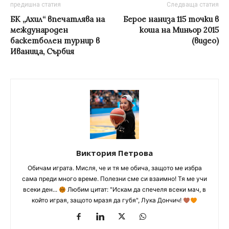
предишна статия
Следваща статия
БК „Ахил“ впечатлява на
Берое наниза 115 точки в
международен
коша на Миньор 2015
баскетболен турнир в
(видео)
Иваница, Сърбия
Виктория Петрова
Обичам играта. Мисля, че и тя ме обича, защото ме избра
сама преди много време. Полезни сме си взаимно! Тя ме учи
всеки ден...
Любим цитат: "Искам да спечеля всеки мач, в
който играя, защото мразя да губя", Лука Дончич!