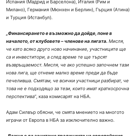
Испания (Мадрид и Барселона), Италия (Рим и
Милано), Германия (Мюнхен и Берлин), Гърция (Атина)
и Турция (Истанбул).
„Финансирането е възможно да дойде, поне в
началото, от клубовете – членове на лигата.
Мисля,
че като всяко друго ново начинание, участниците ще
са и инвеститори, а след време те ще търсят
възвръщаемост. Мисля, че ако успешно започнем тази
нова лига, ще отнеме малко време преди да бъде
печеливша. Смятам, че всички участници разбират, че
това не е подходящо за тези, които имат краткосрочна
перспектива
“, каза комисарят на НБА.
Адам Силвър обясни, че смята мнението на многото
играчи от Европа в НБА за изключително важно.
„
Важно е да зачитаме традициите на европейския