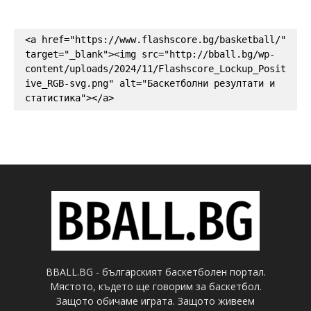
<a href="https://www.flashscore.bg/basketball/" 
target="_blank"><img src="http://bball.bg/wp-
content/uploads/2024/11/Flashscore_Lockup_Posit
ive_RGB-svg.png" alt="Баскетболни резултати и 
статистика"></a>
BBALL.BG - българският баскетболен портал.
Мястото, където ще говорим за баскетбол.
Защото обичаме играта. Защото живеем