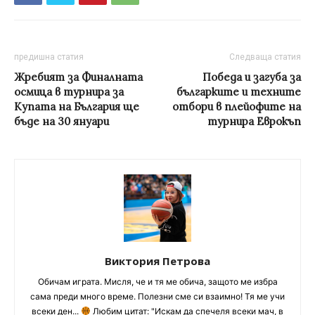
предишна статия
Следваща статия
Жребият за Финалната
Победа и загуба за
осмица в турнира за
българките и техните
Купата на България ще
отбори в плейофите на
бъде на 30 януари
турнира Еврокъп
Виктория Петрова
Обичам играта. Мисля, че и тя ме обича, защото ме избра
сама преди много време. Полезни сме си взаимно! Тя ме учи
всеки ден...
Любим цитат: "Искам да спечеля всеки мач, в