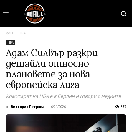
дом
НБА
НБА
Адам Силвър разкри
детайли относно
плановете за нова
европейска лига
Комисарят на НБА е в Берлин и говори с медиите
от
Виктория Петрова
-
16/01/2026
337