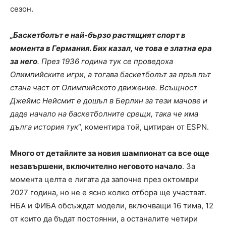
сезон.
„Баскетболът е най-бързо растящият спорт в
момента в Германия. Бих казал, че това е златна ера
за него
. През 1936 година тук се проведоха
Олимпийските игри, а тогава баскетболът за пръв път
стана част от Олимпийското движение. Всъщност
Джеймс Нейсмит е дошъл в Берлин за тези мачове и
даде начало на баскетболните срещи, така че има
дълга история тук
“, коментира той, цитиран от ESPN.
Много от детайлите за новия шампионат са все още
незавършени, включително неговото начало
. За
момента целта е лигата да започне през октомври
2027 година, но не е ясно колко отбора ще участват.
НБА и ФИБА обсъждат модели, включващи 16 тима, 12
от които да бъдат постоянни, а останалите четири