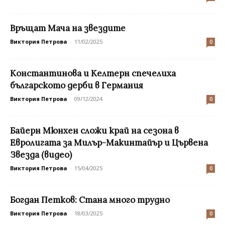
Връщат Мача на звездите
Виктория Петрова
-
11/02/2025
0
Константинова и Келтерн спечелиха
българското дерби в Германия
Виктория Петрова
-
09/12/2024
0
Байерн Мюнхен сложи край на сезона в
Евролигата за Милър-Макинтайър и Цървена
Звезда (видео)
Виктория Петрова
-
15/04/2025
0
Богдан Петков: Стана много трудно
Виктория Петрова
-
18/03/2025
0