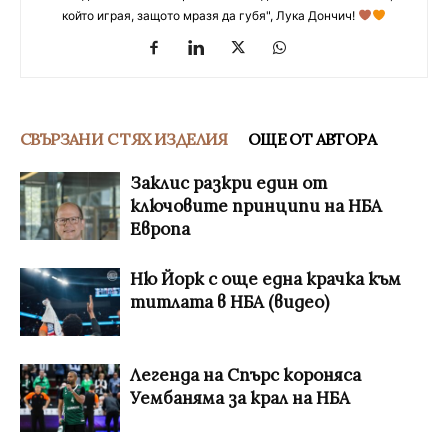
който играя, защото мразя да губя", Лука Дончич!
СВЪРЗАНИ С ТЯХ ИЗДЕЛИЯ
ОЩЕ ОТ АВТОРА
Заклис разкри един от
ключовите принципи на НБА
Европа
Ню Йорк с още една крачка към
титлата в НБА (видео)
Легенда на Спърс короняса
Уембаняма за крал на НБА