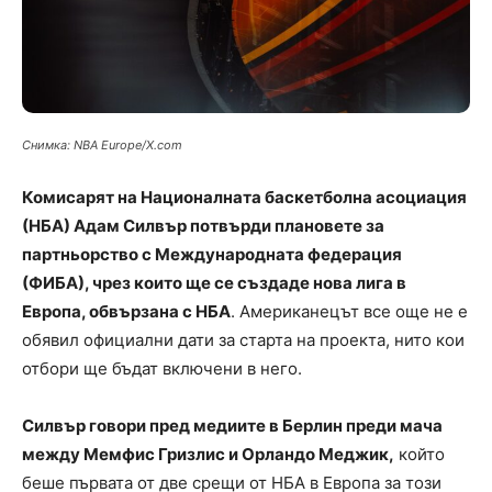
Снимка: NBA Europe/X.com
Комисарят на Националната баскетболна асоциация
(НБА) Адам Силвър потвърди плановете за
партньорство с Международната федерация
(ФИБА), чрез които ще се създаде нова лига в
Европа, обвързана с НБА
. Американецът все още не е
обявил официални дати за старта на проекта, нито кои
отбори ще бъдат включени в него.
Силвър говори пред медиите в Берлин преди мача
между Мемфис Гризлис и Орландо Меджик,
който
беше първата от две срещи от НБА в Европа за този