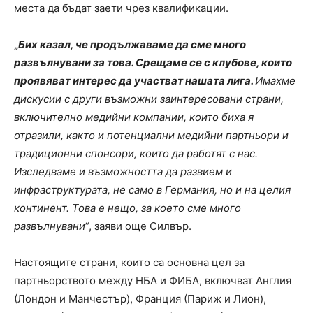
места да бъдат заети чрез квалификации.
„
Бих казал, че продължаваме да сме много
развълнувани за това. Срещаме се с клубове, които
проявяват интерес да участват нашата лига.
Имахме
дискусии с други възможни заинтересовани страни,
включително медийни компании, които биха я
отразили, както и потенциални медийни партньори и
традиционни спонсори, които да работят с нас.
Изследваме и възможността да развием и
инфраструктурата, не само в Германия, но и на целия
континент. Това е нещо, за което сме много
развълнувани“
, заяви още Силвър.
Настоящите страни, които са основна цел за
партньорството между НБА и ФИБА, включват Англия
(Лондон и Манчестър), Франция (Париж и Лион),