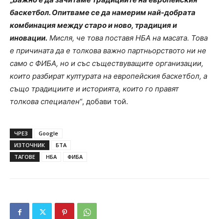
баскетбол. Опитваме се да намерим най-добрата
комбинация между старо и ново, традиция и
иновации.
Мисля, че това поставя НБА на масата. Това
е причината да е толкова важно партньорството ни не
само с ФИБА, но и със съществуващите организации,
които разбират културата на европейския баскетбол, а
също традициите и историята, които го правят
толкова специален
“, добави той.
ЧРЕЗ
Google
ИЗТОЧНИК
БТА
ТАГОВЕ
НБА
ФИБА