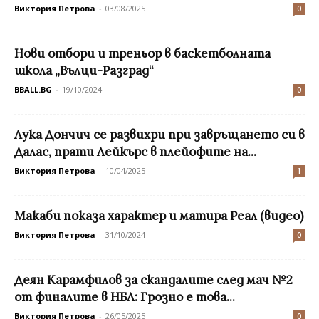
Виктория Петрова
-
03/08/2025
0
Нови отбори и треньор в баскетболната
школа „Вълци-Разград“
BBALL.BG
-
19/10/2024
0
Лука Дончич се развихри при завръщането си в
Далас, прати Лейкърс в плейофите на...
Виктория Петрова
-
10/04/2025
1
Макаби показа характер и матира Реал (видео)
Виктория Петрова
-
31/10/2024
0
Деян Карамфилов за скандалите след мач №2
от финалите в НБЛ: Грозно е това...
Виктория Петрова
-
26/05/2025
0