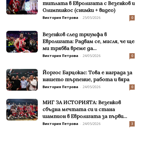
титлата в Евролигата с Везенков и
Олимпиакос (снимки + видео)
Виктория Петрова
-
25/05/2026
0
Везенков след триумфа в
Евролигата: Радвам се, мисля, че ще
ми трябва време да...
Виктория Петрова
-
24/05/2026
0
Йоргос Барцокас: Това е награда за
нашето търпение, работа и вяра
Виктория Петрова
-
24/05/2026
0
МИГ ЗА ИСТОРИЯТА: Везенков
сбъдна мечтата си и стана
шампион в Евролигата за първи...
Виктория Петрова
-
24/05/2026
3