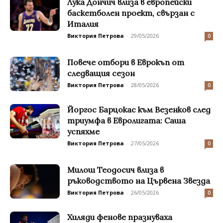
Лука Дончич влиза в европейски
баскетболен проект, свързан с
Италия
Виктория Петрова
-
29/05/2026
0
Повече отбори в Еврокъп от
следващия сезон
Виктория Петрова
-
28/05/2026
0
Йоргос Барцокас към Везенков след
триумфа в Евролигата: Саша
успяхме
Виктория Петрова
-
27/05/2026
0
Милош Теодосич влиза в
ръководството на Цървена Звезда
Виктория Петрова
-
26/05/2026
0
Хиляди фенове празнуваха