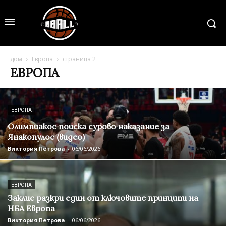
дом
Европа
страница 2
ЕВРОПА
ЕВРОПА
Олимпиакос поиска сурово наказание за
Янакопулос (видео)
Виктория Петрова
-
06/06/2026
ЕВРОПА
Заклис разкри един от ключовите принципи на
НБА Европа
Виктория Петрова
-
06/06/2026