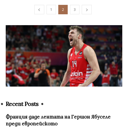
1
2
3
Recent Posts
Франция даде лентата на Гершон Ябуселе
преди европейското