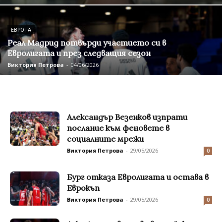
ЕВРОПА
Реал Мадрид потвърди участието си в
Евролигата и през следващия сезон
Виктория Петрова
-
04/06/2026
Александър Везенков изпрати
послание към феновете в
социалните мрежи
Виктория Петрова
-
29/05/2026
0
Бург отказа Евролигата и остава в
Еврокъп
Виктория Петрова
-
29/05/2026
0