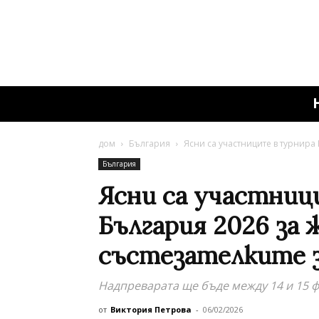
дом
България
Ясни са участниците в турнира 
България
Ясни са участниц
България 2026 за 
състезателките 
Надпреварата ще бъде между 14 и 15 ф
от
Виктория Петрова
-
06/02/2026