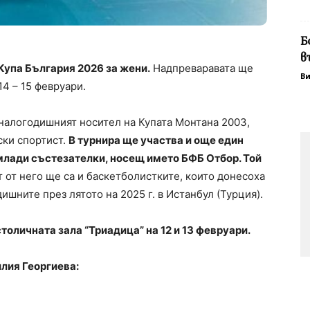
Б
в
Купа България 2026 за жени.
Надпреваравата ще
В
14 – 15 февруари.
иналогодишният носител на Купата Монтана 2003,
ски спортист.
В турнира ще участва и още един
 млади състезателки, носещ името БФБ Отбор. Той
т от него ще са и баскетболистките, които донесоха
ишните през лятото на 2025 г. в Истанбул (Турция).
толичната зала “Триадица” на 12 и 13 февруари.
илия Георгиева: