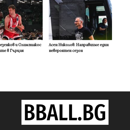
Везенков и Олимпиакос
Асен Николов: Направихме един
ите в Гърция
невероятен сезон