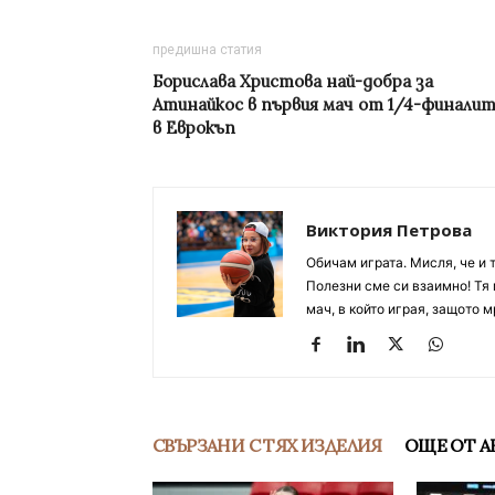
предишна статия
Борислава Христова най-добра за
Атинайкос в първия мач от 1/4-финали
в Еврокъп
Виктория Петрова
Обичам играта. Мисля, че и 
Полезни сме си взаимно! Тя 
мач, в който играя, защото м
СВЪРЗАНИ С ТЯХ ИЗДЕЛИЯ
ОЩЕ ОТ А