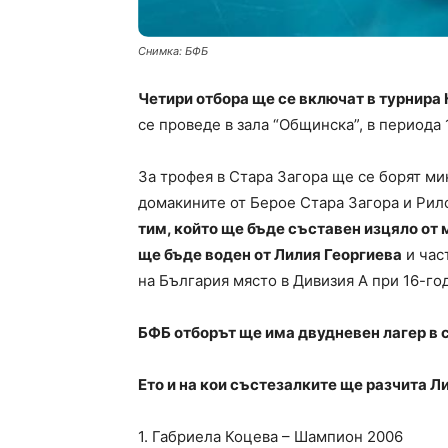
Снимка: БФБ
Четири отбора ще се включат в турнира 
се проведе в зала “Общинска”, в периода 
За трофея в Стара Загора ще се борят м
домакините от Берое Стара Загора и Рил
тим, който ще бъде съставен изцяло от
ще бъде воден от Лилия Георгиева
и час
на България място в Дивизия А при 16-год
БФБ отборът ще има двудневен лагер в с
Ето и на кои състезалките ще разчита Л
1. Габриела Коцева – Шампион 2006