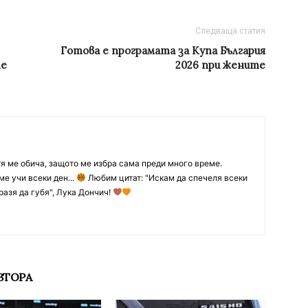
Следваща статия
Готова е програмата за Kупа България
те
2026 при жените
тя ме обича, защото ме избра сама преди много време.
ме учи всеки ден...
Любим цитат: "Искам да спечеля всеки
разя да губя", Лука Дончич!
ВТОРА