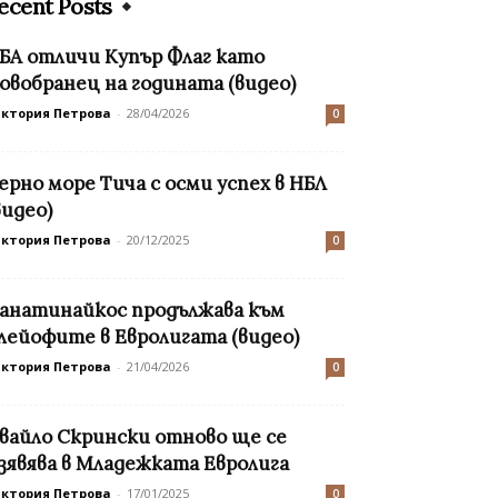
ecent Posts
БА отличи Купър Флаг като
овобранец на годината (видео)
иктория Петрова
-
28/04/2026
0
ерно море Тича с осми успех в НБЛ
видео)
иктория Петрова
-
20/12/2025
0
анатинайкос продължава към
лейофите в Евролигата (видео)
иктория Петрова
-
21/04/2026
0
вайло Скрински отново ще се
зявява в Младежката Евролига
иктория Петрова
-
17/01/2025
0