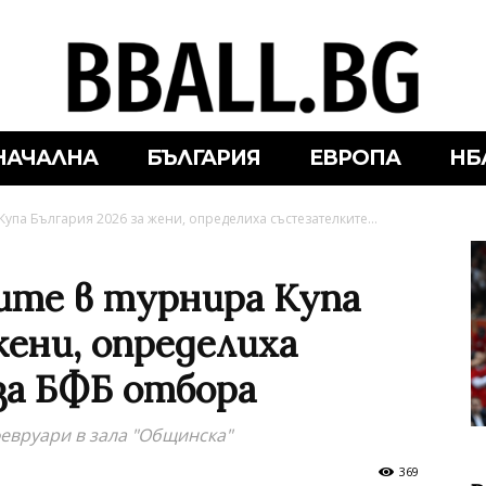
НАЧАЛНА
БЪЛГАРИЯ
ЕВРОПА
НБ
Купа България 2026 за жени, определиха състезателките...
ите в турнира Купа
жени, определиха
за БФБ отбора
евруари в зала "Общинска"
369