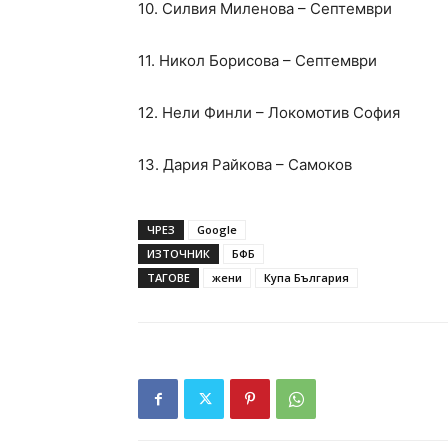
10. Силвия Миленова – Септември
11. Никол Борисова – Септември
12. Нели Финли – Локомотив София
13. Дария Райкова – Самоков
ЧРЕЗ
Google
ИЗТОЧНИК
БФБ
ТАГОВЕ
жени
Купа България