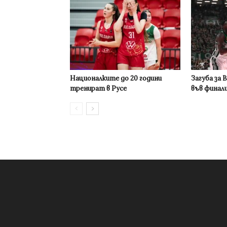
Националките до 20 години
Загуба за 
тренират в Русе
във финал