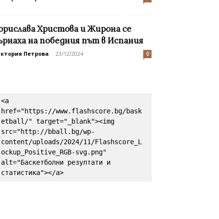
орислава Христова и Жирона се
ърнаха на победния път в Испания
иктория Петрова
-
23/12/2024
0
<a 
href="https://www.flashscore.bg/bask
etball/" target="_blank"><img 
src="http://bball.bg/wp-
content/uploads/2024/11/Flashscore_L
ockup_Positive_RGB-svg.png" 
alt="Баскетболни резултати и 
статистика"></a>