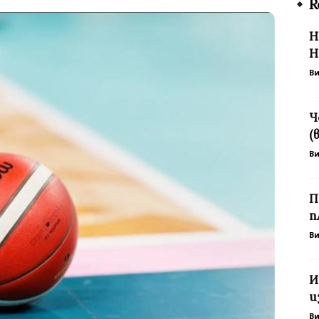
R
Н
Н
В
Ч
(
В
П
п
В
И
и
В