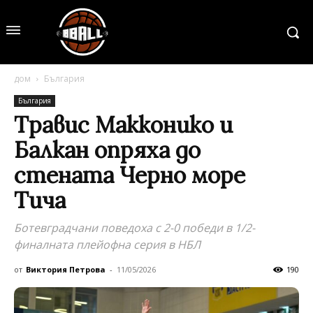
дом
България
България
Травис Макконико и
Балкан опряха до
стената Черно море
Тича
Ботевградчани поведоха с 2-0 победи в 1/2-
финалната плейофна серия в НБЛ
от
Виктория Петрова
-
11/05/2026
190