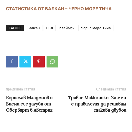
СТАТИСТИКА ОТ БАЛКАН – ЧЕРНО МОРЕ ТИЧА
ТАГОВЕ
Балкан
НБЛ
плейофи
Черно море Тича
предишна статия
Следваща статия
Борислав Младенов и
Травис Макконико: За мен
Виена със загуба от
е привилегия да решавам
Оберварт в Австрия
такива двубои