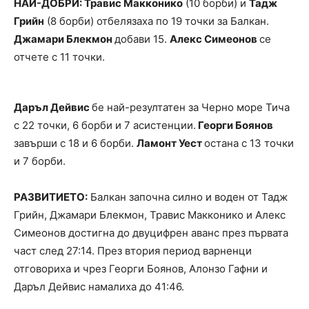
НАЙ-ДОБРИ: Травис Макконико
(10 борби) и
Тадж
Грийн
(8 борби) отбелязаха по 19 точки за Балкан.
Джамари Блекмон
добави 15.
Алекс Симеонов
се
отчете с 11 точки.
Даръл Дейвис
бе най-резултатен за Черно море Тича
с 22 точки, 6 борби и 7 асистенции.
Георги Боянов
завърши с 18 и 6 борби.
Ламонт Уест
остана с 13 точки
и 7 борби.
РАЗВИТИЕТО:
Балкан започна силно и воден от Тадж
Грийн, Джамари Блекмон, Травис Макконико и Алекс
Симеонов достигна до двуцифрен аванс през първата
част след 27:14. През втория период варненци
отговориха и чрез Георги Боянов, Алонзо Гафни и
Даръл Дейвис намалиха до 41:46.