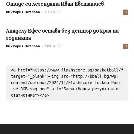
Отиде си легендата Иван Евстатиев
Виктория Петрова
-
11/12/2025
0
Анадолу Ефес остава без център до края на
годината
Виктория Петрова
-
23/08/2025
0
<a href="https://www.flashscore.bg/basketball/" 
target="_blank"><img src="http://bball.bg/wp-
content/uploads/2024/11/Flashscore_Lockup_Posit
ive_RGB-svg.png" alt="Баскетболни резултати и 
статистика"></a>