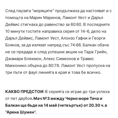
След паузата “моряците” продължиха да настояват и с
помощта на Марин Маринов, Ламонт Уест и Даръл
Дейвис стигнаха до равенство за 60:60. В последните
10 минути гостите направиха серия от 14-6, дело на
Даръл Дейвис, Ламонт Уест, Алонзо Гафни и Георги
Боянов, за да излязат напред със 74:66. Балкан обаче
не се предаде и след успешни акции на Тадж Грийн,
Джамари Блекмон, Алекс Симеонов и Травис
Макконико обърна до 80:78. Ламонт Уест пропусна на
три пъти от фаул линията в края и това бе всичко.
КАКВО ПРЕДСТОИ:
В серията се играе до три успеха
от пет двубоя
. Мач №3 между Черно море Тича и
Балкан ще бъде на 14 май (четвъртък) от 20.30 ч. в
“Арена Шумен”.