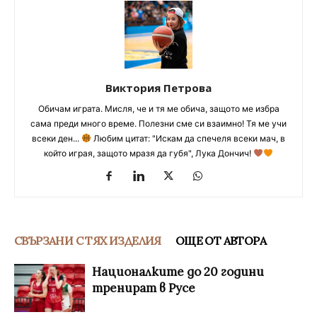
Виктория Петрова
Обичам играта. Мисля, че и тя ме обича, защото ме избра
сама преди много време. Полезни сме си взаимно! Тя ме учи
всеки ден...
Любим цитат: "Искам да спечеля всеки мач, в
който играя, защото мразя да губя", Лука Дончич!
СВЪРЗАНИ С ТЯХ ИЗДЕЛИЯ
ОЩЕ ОТ АВТОРА
Националките до 20 години
тренират в Русе