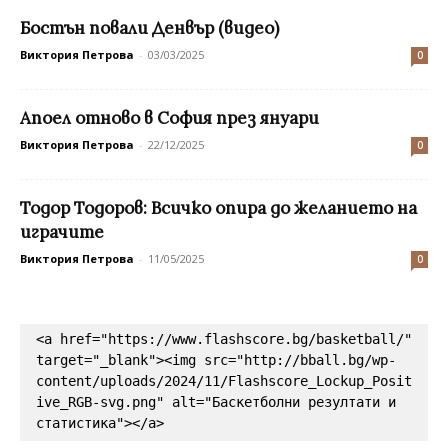
Бостън повали Денвър (видео)
Виктория Петрова
-
03/03/2025
0
Апоел отново в София през януари
Виктория Петрова
-
22/12/2025
0
Тодор Тодоров: Всичко опира до желанието на
играчите
Виктория Петрова
-
11/05/2025
0
<a href="https://www.flashscore.bg/basketball/" 
target="_blank"><img src="http://bball.bg/wp-
content/uploads/2024/11/Flashscore_Lockup_Posit
ive_RGB-svg.png" alt="Баскетболни резултати и 
статистика"></a>