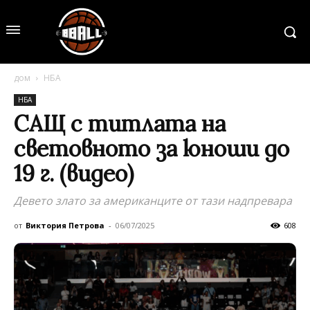
дом
НБА
НБА
САЩ с титлата на
световното за юноши до
19 г. (видео)
Девето злато за американците от тази надпревара
от
Виктория Петрова
-
06/07/2025
608