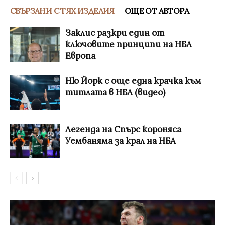
СВЪРЗАНИ С ТЯХ ИЗДЕЛИЯ
ОЩЕ ОТ АВТОРА
Заклис разкри един от
ключовите принципи на НБА
Европа
Ню Йорк с още една крачка към
титлата в НБА (видео)
Легенда на Спърс короняса
Уембаняма за крал на НБА