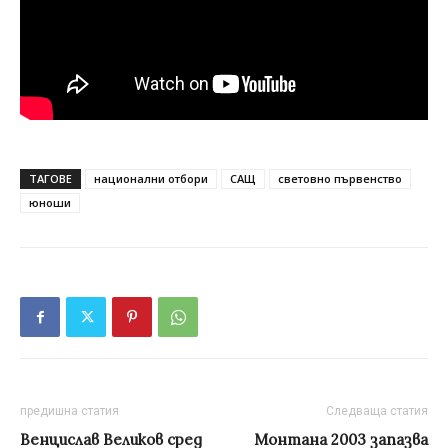
ТАГОВЕ
национални отбори
САЩ
световно първенство
юноши
предишна статия
Следваща статия
Венцислав Великов сред
Монтана 2003 запазва