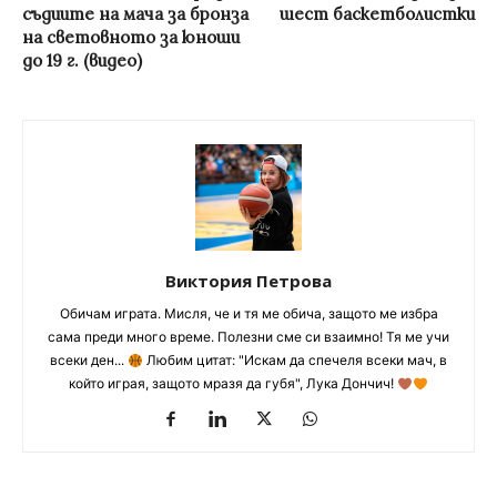
съдиите на мача за бронза
шест баскетболистки
на световното за юноши
до 19 г. (видео)
Виктория Петрова
Обичам играта. Мисля, че и тя ме обича, защото ме избра
сама преди много време. Полезни сме си взаимно! Тя ме учи
всеки ден...
Любим цитат: "Искам да спечеля всеки мач, в
който играя, защото мразя да губя", Лука Дончич!