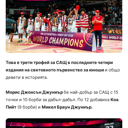
Това е трети трофей за САЩ в последните четири
издания на световното първенство за юноши
и общо
девети в историята.
Морис Джонсън Джуниър
бе най-добър за САЩ с 15
точки и 10 борби за дабъл-дабъл. По 12 добавиха
Коа
Пийт
(9 борби) и
Микел Браун Джуниър.