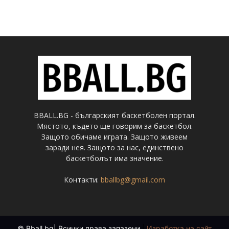
BBALL.BG - българският баскетболен портал.
Мястото, където ще говорим за баскетбол.
Защото обичаме играта. Защото живеем
заради нея. Защото за нас, единствено
баскетболът има значение.
Контакти:
bballbg@gmail.com
© Bball.bg| Всички права запазени
|
Изработка на сайт