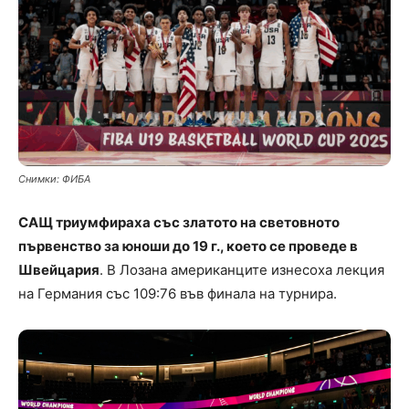
Снимки: ФИБА
САЩ триумфираха със златото на световното
първенство за юноши до 19 г., което се проведе в
Швейцария
. В Лозана американците изнесоха лекция
на Германия със 109:76 във финала на турнира.