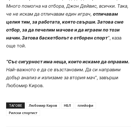
Много помогна на отбора, Джон Дейвис, всички. Така,
че не искам да отличавам един играч,
отличавам
целия тим, за работата, която свърши. Затова сме
отбор, за да печелим мачове и да играем по този
начин. Затова баскетболът е отборен спорт
”
, каза
още той.
“Със сигурност има неща, които искаме да оправим.
Най-важното е да се възстановим. Да си направим
добър анализ и излизаме за втория мач
”, завърши
Любомир Киров.
ТАГОВЕ
Любомир Киров
НБЛ
плейофи
Рилски спортист