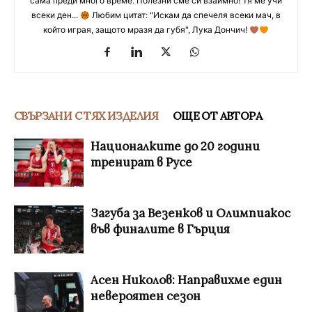
сама преди много време. Полезни сме си взаимно! Тя ме учи
всеки ден...
Любим цитат: "Искам да спечеля всеки мач, в
който играя, защото мразя да губя", Лука Дончич!
СВЪРЗАНИ С ТЯХ ИЗДЕЛИЯ
ОЩЕ ОТ АВТОРА
Националките до 20 години
тренират в Русе
Загуба за Везенков и Олимпиакос
във финалите в Гърция
Асен Николов: Направихме един
невероятен сезон