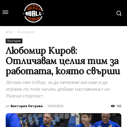
дом
България
България
Любомир Киров:
Отличавам целия тим за
работата, която свърши
Затова сме отбор, за да печелим мачове и да
играем по този начин, добави наставникът на
Рилски спортист
от
Виктория Петрова
-
10/05/2026
165