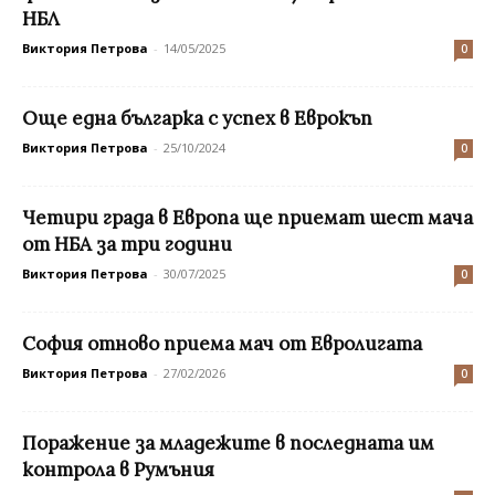
НБЛ
Виктория Петрова
-
14/05/2025
0
Още една българка с успех в Еврокъп
Виктория Петрова
-
25/10/2024
0
Четири града в Европа ще приемат шест мача
от НБА за три години
Виктория Петрова
-
30/07/2025
0
София отново приема мач от Евролигата
Виктория Петрова
-
27/02/2026
0
Поражение за младежите в последната им
контрола в Румъния