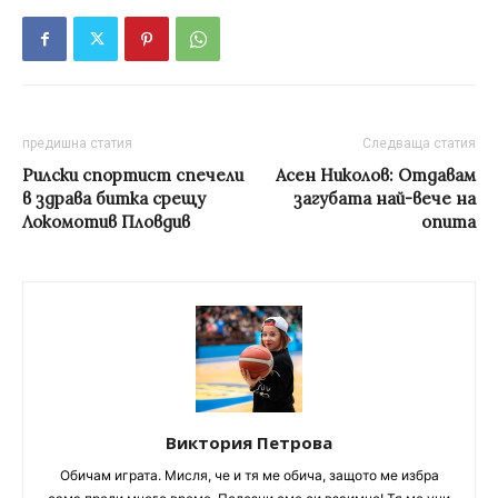
предишна статия
Следваща статия
Рилски спортист спечели
Асен Николов: Отдавам
в здрава битка срещу
загубата най-вече на
Локомотив Пловдив
опита
Виктория Петрова
Обичам играта. Мисля, че и тя ме обича, защото ме избра