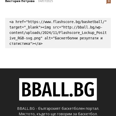
Виктория Петрова
-
04/07/2025
0
<a href="https://www.flashscore.bg/basketball/" 
target="_blank"><img src="http://bball.bg/wp-
content/uploads/2024/11/Flashscore_Lockup_Posit
ive_RGB-svg.png" alt="Баскетболни резултати и 
статистика"></a>
BBALL.BG - българският баскетболен портал.
Мястото, където ще говорим за баскетбол.