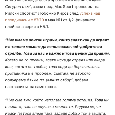
Сигурен съм
”, заяви пред Max Sport треньорът на
Рилски спортист Любомир Киров след
успеха над
пловдивчани с 87:79
в мач №1 от 1/2-финалната
плейофна серия в НБЛ.
“Ние имаме опитни играчи, които знаят как да играят
и в точния момент да използваме най-добрите си
стрелби. Това за нас е важно и това целим да правим.
Когато не го правим, всеки иска да стреля или вкара
кош, когато не трябва, това води до бърза атака за
противника и е проблем. Смятам, че второто
полувреме бяхме по-умният отбор
”, добави
наставникът на самоковци.
“Ние сме тим, който използва голяма ротация. Това ни
е силата, така се случва в мачовете. Радвам се, че
Краси Петров влезе така, зададе добър тон в защита.