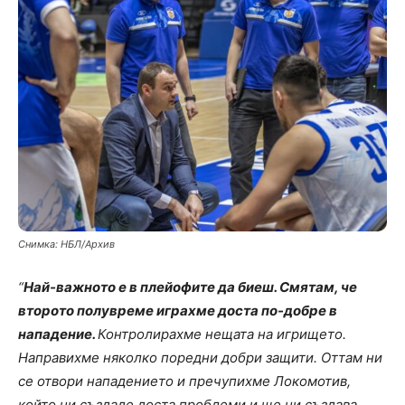
Снимка: НБЛ/Архив
“
Най-важното е в плейофите да биеш. Смятам, че
второто полувреме играхме доста по-добре в
нападение.
Контролирахме нещата на игрището.
Направихме няколко поредни добри защити. Оттам ни
се отвори нападението и пречупихме Локомотив,
който ни създаде доста проблеми и ще ни създава.