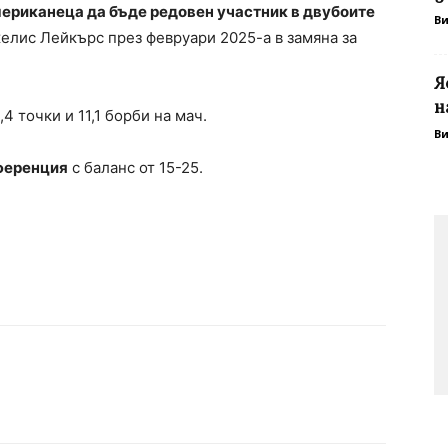
мериканеца да бъде редовен участник в двубоите
В
елис Лейкърс през февруари 2025-а в замяна за
Я
н
4 точки и 11,1 борби на мач.
В
нференция
с баланс от 15-25.