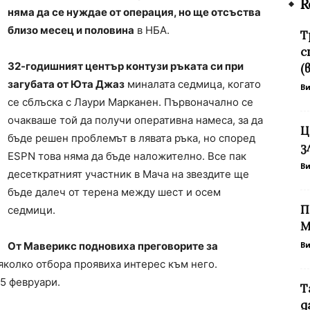
R
няма да се нуждае от операция, но ще отсъства
близо месец и половина
в НБА.
Т
с
32-годишният център контузи ръката си при
(
загубата от Юта Джаз
миналата седмица, когато
В
се сблъска с Лаури Марканен. Първоначално се
очакваше той да получи оперативна намеса, за да
Ц
бъде решен проблемът в лявата ръка, но според
з
ESPN това няма да бъде наложително. Все пак
В
десеткратният участник в Мача на звездите ще
бъде далеч от терена между шест и осем
П
седмици.
М
От Маверикс подновиха преговорите за
В
няколко отбора проявиха интерес към него.
5 февруари.
Т
д