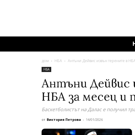
дом
НБА
Антъни Дейвис извън терените в НБА
НБА
Антъни Дейвис 
НБА за месец и 
Баскетболистът на Далас е получил тр
от
Виктория Петрова
-
14/01/2026