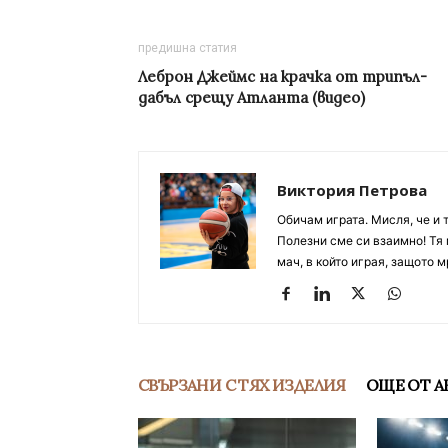
предишна статия
Леброн Джеймс на крачка от трипъл-
дабъл срещу Атланта (видео)
Виктория Петрова
Обичам играта. Мисля, че и 
Полезни сме си взаимно! Тя 
мач, в който играя, защото м
СВЪРЗАНИ С ТЯХ ИЗДЕЛИЯ
ОЩЕ ОТ А