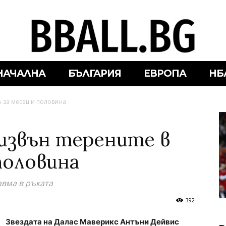
НАЧАЛНА
БЪЛГАРИЯ
ЕВРОПА
НБ
 за месец и половина
извън терените в
половина
авма в ръката
392
Звездата на Далас Маверикс Антъни Дейвис