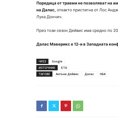
Поредица от травми не позволяват на а
на Далас,
откакто пристигна от Лос Андж
Лука Дончич.
През този сезон Дейвис има средно по 20,
Далас Маверикс е 12-и в Западната ко
ЧРЕЗ
Google
ИЗТОЧНИК
БТА
ТАГОВЕ
Антъни Дейвис
Далас
НБА