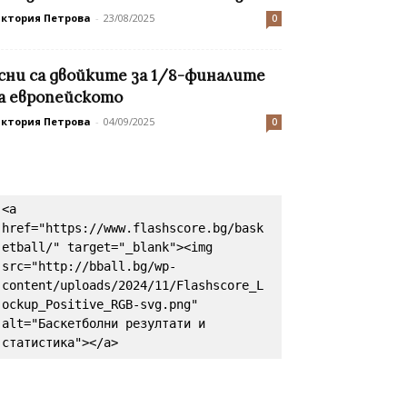
иктория Петрова
-
23/08/2025
0
сни са двойките за 1/8-финалите
а европейското
иктория Петрова
-
04/09/2025
0
<a 
href="https://www.flashscore.bg/bask
etball/" target="_blank"><img 
src="http://bball.bg/wp-
content/uploads/2024/11/Flashscore_L
ockup_Positive_RGB-svg.png" 
alt="Баскетболни резултати и 
статистика"></a>