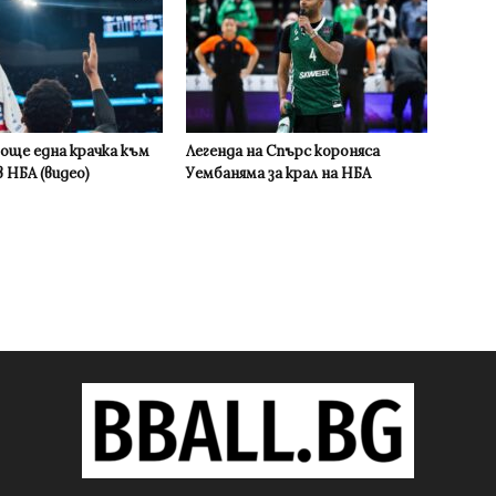
 още една крачка към
Легенда на Спърс короняса
 НБА (видео)
Уембаняма за крал на НБА