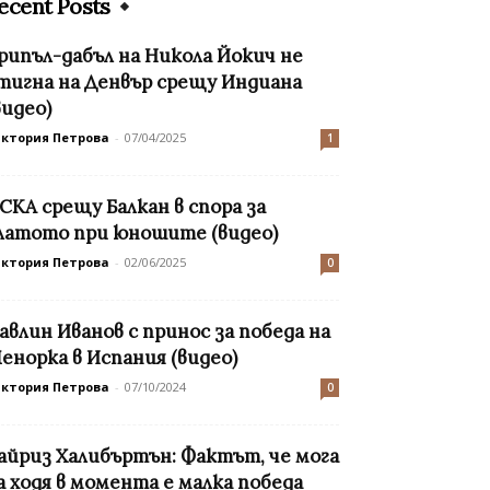
ecent Posts
рипъл-дабъл на Никола Йокич не
тигна на Денвър срещу Индиана
видео)
иктория Петрова
-
07/04/2025
1
СКА срещу Балкан в спора за
латото при юношите (видео)
иктория Петрова
-
02/06/2025
0
авлин Иванов с принос за победа на
енорка в Испания (видео)
иктория Петрова
-
07/10/2024
0
айриз Халибъртън: Фактът, че мога
а ходя в момента е малка победа