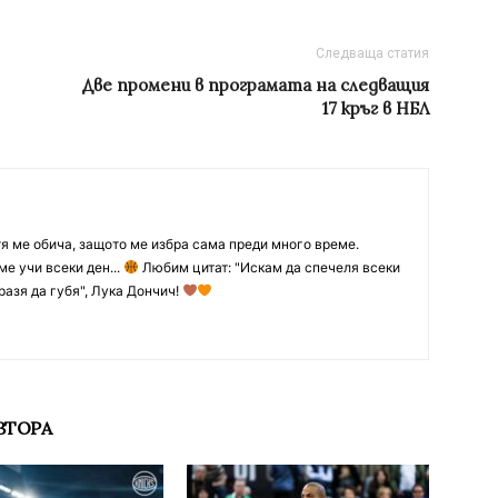
Следваща статия
Две промени в програмата на следващия
17 кръг в НБЛ
тя ме обича, защото ме избра сама преди много време.
ме учи всеки ден...
Любим цитат: "Искам да спечеля всеки
разя да губя", Лука Дончич!
ВТОРА