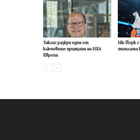
Заклис разкри един от
Ню Йорк с
ключовите принципи на НБА
титлата в
Европа